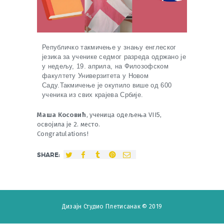
Републичко такмичење у знању енглеског
језика за ученике седмог разреда одржано је
у недељу, 19. априла, на Филозофском
факултету Универзитета у Новом
Саду.Такмичење је окупило више од 600
ученика из свих крајева Србије.
Маша Косовић
, ученица одељења VII5,
освојила је 2. место.
Congratulations!
SHARE:
Дизајн
Студио Плетисанак
© 2019