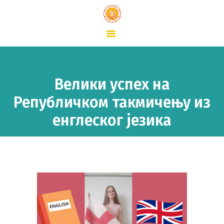
ПОЧЕТНА
О ШКОЛИ
ШКОЛСКИ ЖИВОТ
Велики успех на
ВЕСТИ
Републичком такмичењу из
КОНТАКТ
енглеског језика