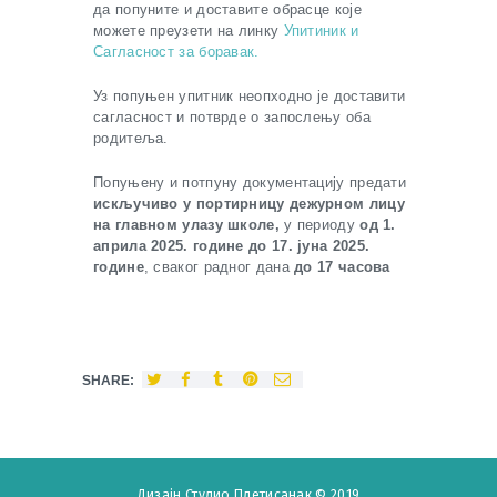
да попуните и доставите обрасце које
можете преузети на линку
Упитиник и
Сагласност за боравак.
Уз попуњен упитник неопходно је доставити
сагласност и потврде о запослењу оба
родитеља.
Попуњену и потпуну документацију предати
искључиво у портирницу дежурном лицу
на главном улазу школе,
у периоду
од 1.
априла 2025. године до 17. јуна 2025.
године
, сваког радног дана
до 17 часова
SHARE:
Дизајн
Студио Плетисанак
© 2019