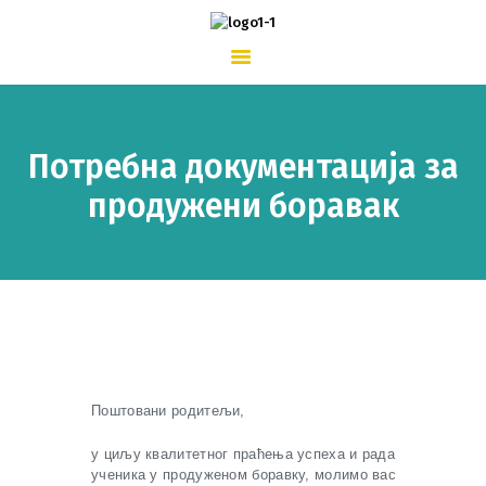
ПОЧЕТНА
О ШКОЛИ
ШКОЛСКИ ЖИВОТ
ВЕСТИ
КОНТАКТ
Потребна документација за
продужени боравак
Поштовани родитељи,
у циљу квалитетног праћења успеха и рада
ученика у продуженом боравку, молимо вас