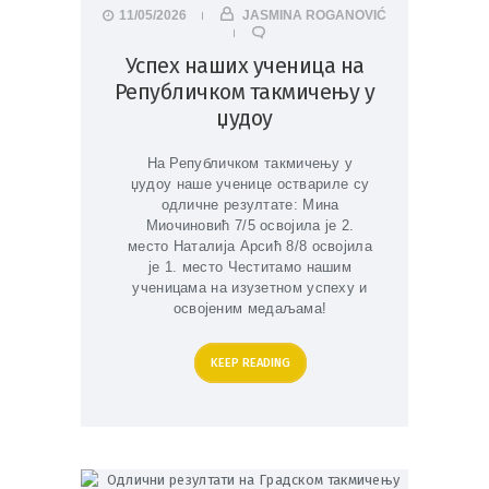
11/05/2026
JASMINA ROGANOVIĆ
Успех наших ученица на
Републичком такмичењу у
џудоу
На Републичком такмичењу у
џудоу наше ученице оствариле су
одличне резултате: Мина
Миочиновић 7/5 освојила је 2.
место Наталија Арсић 8/8 освојила
је 1. место Честитамо нашим
ученицама на изузетном успеху и
освојеним медаљама!
KEEP READING