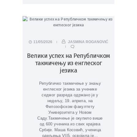
11/05/2026
JASMINA ROGANOVIĆ
Велики успех на Републичком
такмичењу из енглеског
језика
Републичко такмичење у знању
енглеског језика за ученике
седмог разреда одржано је у
недељу, 19. априла, на
Филозофском факултету
Универзитета у Новом
Саду.Такмичење је окупило више
од 600 ученика из свих крајева
Србије. Маша Косовић, ученица
одељења VII5, освојила је…