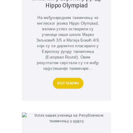
Hippo Olympiad
На међународном такмичењу из
енглеског језика Hippo Olympiad,
велики успех остварили су
ученици наше школе Марко
Зељковић 3/5 и Матеја Бокић 4/9,
који су се директно пласирали у
Европску рунду такмичења
(European Round). Овим
резултатом сврстали су се међу
најуспешније такмичаре…
KEEP READING