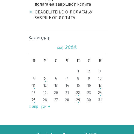
полагања завршног испита
ОБАВЕШТЕЊЕ О ПОЛАГАЊУ
ЗАВРШНОГ ИСПИТА
Календар
мај 2026.
П
У
С
Ч
П
С
Н
1
2
3
4
5
6
7
8
9
10
11
12
13
14
15
16
17
18
19
20
21
22
23
24
25
26
27
28
29
30
31
« апр
јун »