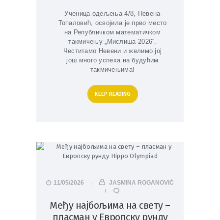
Ученица одељења 4/8, Невена
Топаловић, освојила је прво место
на Републичком математичком
такмичењу „Мислиша 2026“.
Честитамо Невени и желимо јој
још много успеха на будућим
такмичењима!
KEEP READING
11/05/2026
JASMINA ROGANOVIĆ
Међу најбољима на свету –
пласман у Европску рунду