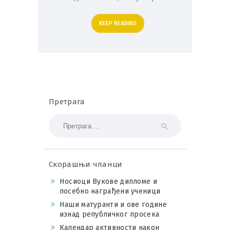
KEEP READING
Претрага
Претрага за:
Скорашњи чланци
Носиоци Вукове дипломе и
посебно награђени ученици
Наши матуранти и ове године
изнад републичког просека
Календар активности након