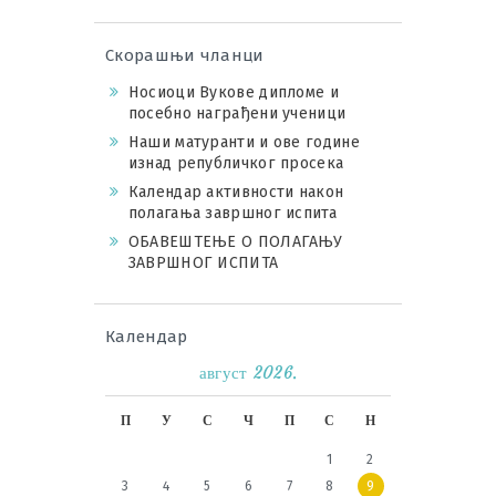
Скорашњи чланци
Носиоци Вукове дипломе и
посебно награђени ученици
Наши матуранти и ове године
изнад републичког просека
Календар активности након
полагања завршног испита
ОБАВЕШТЕЊЕ О ПОЛАГАЊУ
ЗАВРШНОГ ИСПИТА
Календар
август 2026.
П
У
С
Ч
П
С
Н
1
2
3
4
5
6
7
8
9