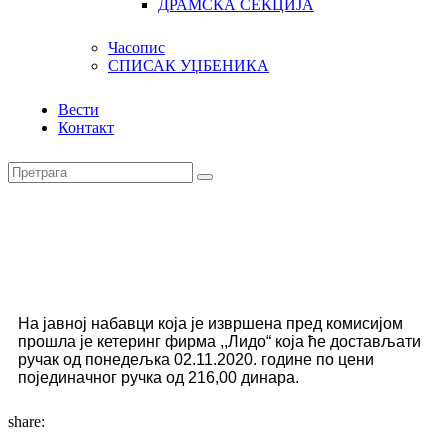
ДРАМСКА СЕКЦИЈА
Часопис
СПИСАК УЏБЕНИКА
Вести
Контакт
На јавној набавци која је извршена пред комисијом
прошла је кетеринг фирма ,,Лидо“ која ће достављати
ручак од понедељка 02.11.2020. године по цени
појединачног ручка од 216,00 динара.
share: