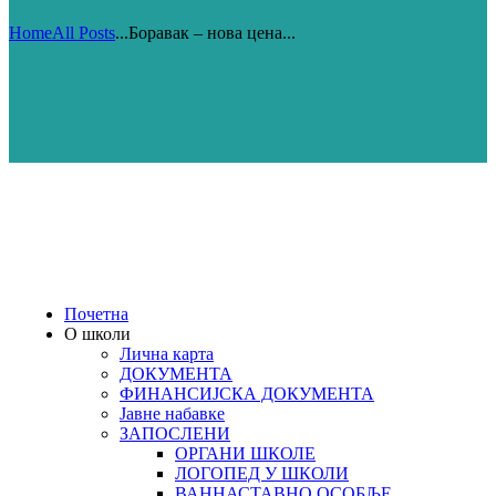
Home
All Posts
...
Боравак – нова цена...
Почетна
О школи
Лична карта
ДОКУМЕНТА
ФИНАНСИЈСКА ДОКУМЕНТА
Јавне набавке
ЗАПОСЛЕНИ
ОРГАНИ ШКОЛЕ
ЛОГОПЕД У ШКОЛИ
ВАННАСТАВНО ОСОБЉЕ