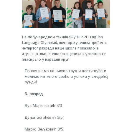
На међународном такмичењу HIPPO English
Language Olympiad, шесторо ученика трећег и
четвртог разреда наше школе показало је
изузетно знање енглеског језика и успешно се
пласирало у наредни круг.
Поносни смо на њихов труд и постигнућа и
желимо им много среће и успеха у следећој
рунди!
3. разред
Вук Маринковић 3/3
Дуња Богићевић 3/5
Марко Зељковић 3/5