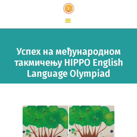
ПОЧЕТНА
О ШКОЛИ
ШКОЛСКИ ЖИВОТ
Успех на међународном
ВЕСТИ
такмичењу HIPPO English
КОНТАКТ
Language Olympiad