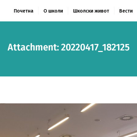
ПОЧЕТНА
Почетна
О школи
Школски живот
Вести
О ШКОЛИ
ШКОЛСКИ ЖИВОТ
Attachment: 20220417_182125
ВЕСТИ
КОНТАКТ