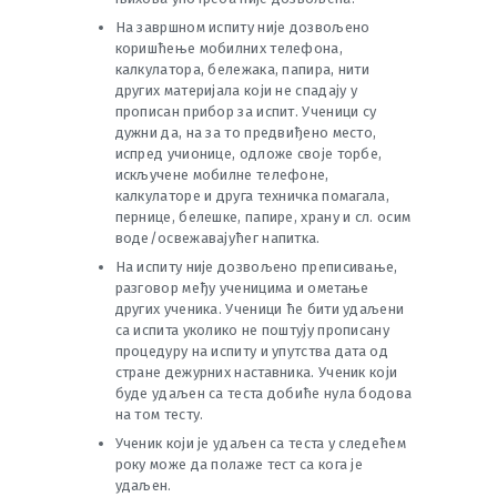
На завршном испиту није дозвољено
коришћење мобилних телефона,
калкулатора, бележака, папира, нити
других материјала који не спадају у
прописан прибор за испит. Ученици су
дужни да, на за то предвиђено место,
испред учионице, одложе своје торбе,
искључене мобилне телефоне,
калкулаторе и друга техничка помагала,
пернице, белешке, папире, храну и сл. осим
воде/освежавајућег напитка.
На испиту није дозвољено преписивање,
разговор међу ученицима и ометање
других ученика. Ученици ће бити удаљени
са испита уколико не поштују прописану
процедуру на испиту и упутства дата од
стране дежурних наставника. Ученик који
буде удаљен са теста добиће нула бодова
на том тесту.
Ученик који је удаљен са теста у следећем
року може да полаже тест са кога је
удаљен.