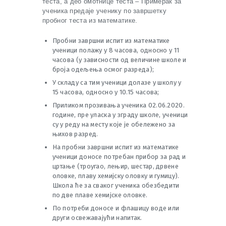
теста, а део омотнице теста – Примерак за
ученика предаје ученику по завршетку
пробног теста из математике.
Пробни завршни испит из математике
ученици полажу у 8 часова, односно у 11
часова (у зависности од величине школе и
броја одељења осмог разреда);
У складу са тим ученици долазе у школу у
15 часова, односно у 10.15 часова;
Приликом прозивања ученика 02.06.2020.
године, пре уласка у зграду школе, ученици
су у реду на месту које је обележено за
њихов разред.
На пробни завршни испит из математике
ученици доносе потребан прибор за рад и
цртање (троугао, лењир, шестар, дрвене
оловке, плаву хемијску оловку и гумицу).
Школа ће за сваког ученика обезбедити
по две плаве хемијске оловке.
По потреби доносе и флашицу воде или
други освежавајући напитак.