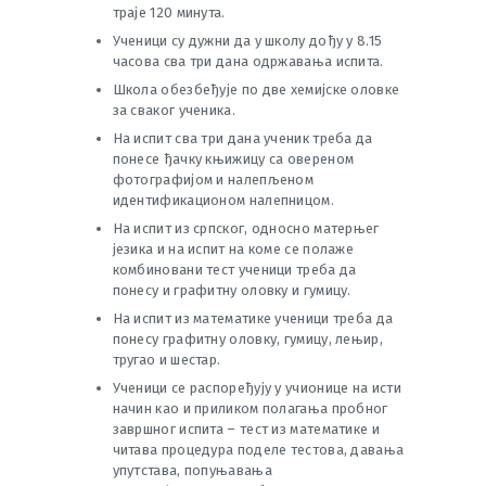
траје 120 минута.
Ученици су дужни да у школу дођу у 8.15
часова сва три дана одржавања испита.
Школа обезбеђује по две хемијске оловке
за сваког ученика.
На испит сва три дана ученик треба да
понесе ђачку књижицу са овереном
фотографијом и налепљеном
идентификационом налепницом.
На испит из српског, односно матерњег
језика и на испит на коме се полаже
комбиновани тест ученици треба да
понесу и графитну оловку и гумицу.
На испит из математике ученици треба да
понесу графитну оловку, гумицу, лењир,
тругао и шестар.
Ученици се распоређују у учионице на исти
начин као и приликом полагања пробног
завршног испита – тест из математике и
читава процедура поделе тестова, давања
упутстава, попуњавања