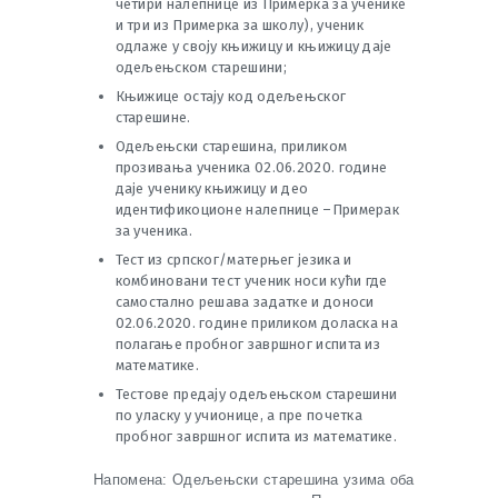
четири налепнице из Примерка за ученике
и три из Примерка за школу), ученик
одлаже у своју књижицу и књижицу даје
одељењском старешини;
Књижице остају код одељењског
старешине.
Одељењски старешина, приликом
прозивања ученика 02.06.2020. године
даје ученику књижицу и део
идентификоционе налепнице –Примерак
за ученика.
Тест из српског/матерњег језика и
комбиновани тест ученик носи кући где
самостално решава задатке и доноси
02.06.2020. године приликом доласка на
полагање пробног завршног испита из
математике.
Тестове предају одељењском старешини
по уласку у учионице, а пре почетка
пробног завршног испита из математике.
Напомена: Одељењски старешина узима оба