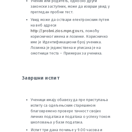
Ученик или родитељ, односно други
законски заступник, може да изврши увид у
прегледан пробни тест.
Увид може да оствари електронским путем
на веб адреси
http://probni.zios.mpn.gov.rs
, помоћу
корисничког имена и лозинке. Корисничко
име је Идентификациони број ученика.
Лозинка је јединствена и уписана је на
омотници теста – Примерак за ученика.
Завршни испит
Ученици имају обавезу да пре приступања
испиту са одељењским старешином
благовремено провере тачност својих
личних података и података о успеху током
школовања у бази података.
Испит три дана почиње у 9.00 часова и