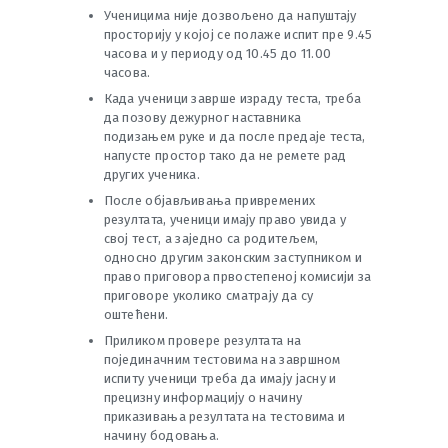
Ученицима није дозвољено да напуштају
просторију у којој се полаже испит пре 9.45
часова и у периоду од 10.45 до 11.00
часова.
Када ученици заврше израду теста, треба
да позову дежурног наставника
подизањем руке и да после предаје теста,
напусте простор тако да не ремете рад
других ученика.
После објављивања привремених
резултата, ученици имају право увида у
свој тест, a заједно са родитељем,
односно другим законским заступником и
право приговора првостепеној комисији за
приговоре уколико сматрају да су
оштећени.
Приликом провере резултата на
појединачним тестовима на завршном
испиту ученици треба да имају јасну и
прецизну информацију о начину
приказивања резултата на тестовима и
начину бодовања.