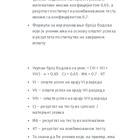
математике множи коефицијентом 0,65, а
резултат постигнут на комбинованом тесту
множи са коефицијентом 0,7.
Формула за израчунавање броја бодова
које је ученик има на основу општег успеха
и резултата постигнутих на завршном
испиту:
Укупан број бодова за упис = (VI + VII +
VIII) ∙ 4 + 0,65 ∙ СЈ + 0,65 ∙ МА + 0,7 ∙ КТ
VI – општи успех на крају VI разреда
VII – општи успех на крају VII разреда
VIII – општи успех на крају VIII разреда
СЈ – резултат на тесту из српског /
матерњег језика
МА – резултат на тесту из математике
КТ – резултат на комбинованом тесту
То значи да ће ученик који, на пример, има