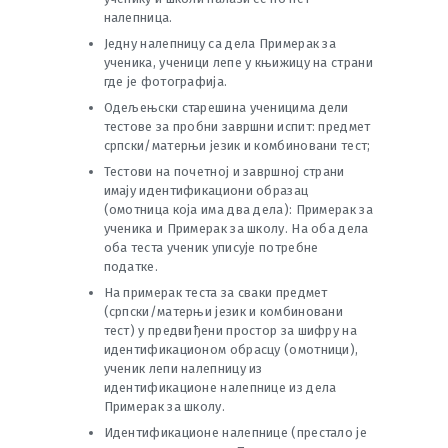
налепница.
Jедну налепницу са дела Примерак за
ученика, ученици лепе у књижицу на страни
где је фотографијa.
Одељењски старешина ученицима дели
тестове за пробни завршни испит: предмет
српски/матерњи језик и комбиновани тест;
Тестови на почетној и завршној страни
имају идентификациони образац
(омотница која има два дела): Примерак за
ученика и Примерак за школу. На оба дела
оба теста ученик уписује потребне
податке.
На примерак теста за сваки предмет
(српски/матерњи језик и комбиновани
тест) у предвиђени простор за шифру на
идентификационом обрасцу (омотници),
ученик лепи налепницу из
идентификационе налепнице из дела
Примерак за школу.
Идентификационе налепнице (престало је