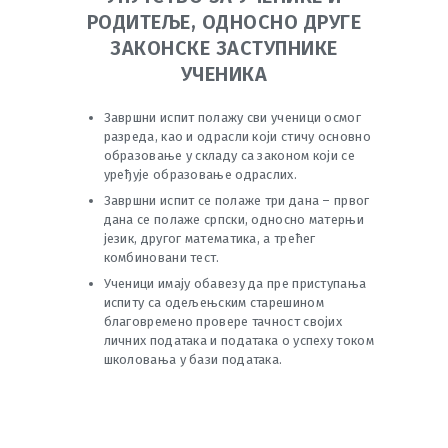
РОДИТЕЉЕ, ОДНОСНО ДРУГЕ
ЗАКОНСКЕ ЗАСТУПНИКЕ
УЧЕНИКА
Завршни испит полажу сви ученици осмог
разреда, као и одрасли који стичу основно
образовање у складу са законом који се
уређује образовање одраслих.
Завршни испит се полаже три дана – првог
дана се полаже српски, односно матерњи
језик, другог математикa, а трећег
комбиновани тест.
Ученици имају обавезу да пре приступања
испиту са одељењским старешином
благовремено провере тачност својих
личних података и података о успеху током
школовања у бази података.