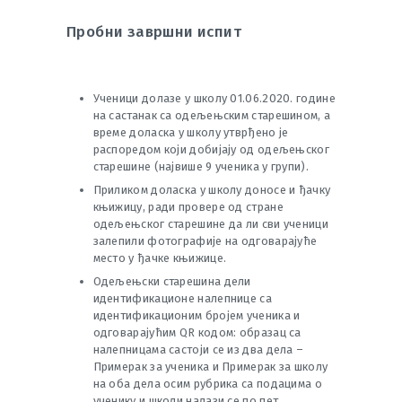
Пробни завршни испит
Ученици долазе у школу 01.06.2020. године
на састанак са одељењским старешином, а
време доласка у школу утврђено је
распоредом који добијају од одељењског
старешине (највише 9 ученика у групи).
Приликом доласка у школу доносе и ђачку
књижицу, ради провере од стране
одељењског старешине да ли сви ученици
залепили фотографије на одговарајуће
место у ђачке књижице.
Одељењски старешина дели
идентификационе налепнице са
идентификационим бројем ученика и
одговарајућим QR кодом: образац са
налепницама састоји се из два дела –
Примерак за ученика и Примерак за школу
на оба дела осим рубрика са подацима о
ученику и школи налази се по пет