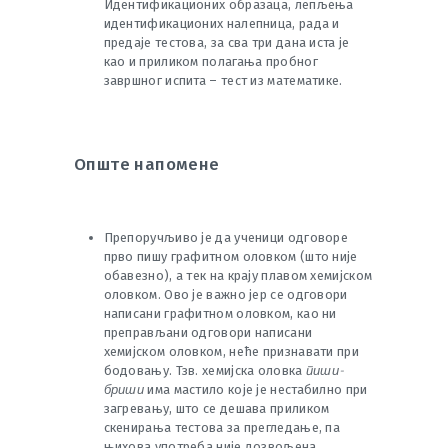
Идентификационих образаца, лепљења
идентификационих налепница, рада и
предаје тестова, за сва три дана иста је
као и приликом полагања пробног
завршног испита – тест из математике.
Опште напомене
Препоручљиво је да ученици одговоре
прво пишу графитном оловком (што није
обавезно), а тек на крају плавом хемијском
оловком. Ово је важно јер се одговори
написани графитном оловком, као ни
преправљани одговори написани
хемијском оловком, неће признавати при
пиши-
бодовању. Тзв. хемијска оловка
бриши
има мастило које је нестабилно при
загревању, што се дешава приликом
скенирања тестова за прегледање, па
њихова употреба није дозвољена.