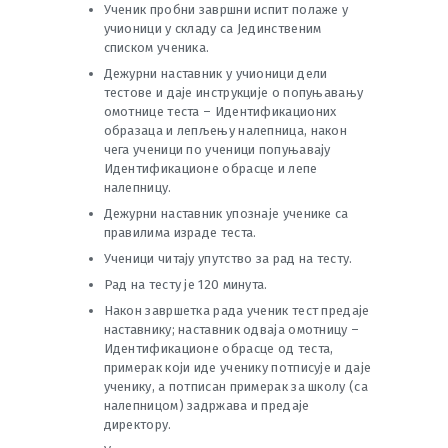
Ученик пробни завршни испит полаже у
учионици у складу са Јединственим
списком ученика.
Дежурни наставник у учионици дели
тестове и даје инструкције о попуњавању
омотнице теста – Идентификационих
образаца и лепљењу налепница, након
чега ученици по ученици попуњавају
Идентификационе обрасце и лепе
налепницу.
Дежурни наставник упознаје ученике са
правилима израде теста.
Ученици читају упутство за рад на тесту.
Рад на тесту је 120 минута.
Након завршетка рада ученик тест предаје
наставнику; наставник одваја омотницу –
Идентификационе обрасце од теста,
примерак који иде ученику потписује и даје
ученику, а потписан примерак за школу (са
налепницом) задржава и предаје
директору.