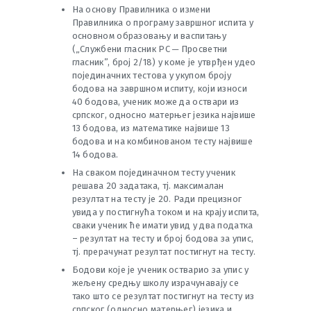
На основу Правилника о измени
Правилника о програму завршног испита у
основном образовању и васпитању
(„Службени гласник РС ─ Просветни
гласник”, број 2/18) у коме је утврђен удео
појединачних тестова у укупом броју
бодова на завршном испиту, који износи
40 бодова, ученик може да оствари из
српског, односно матерњег језика највише
13 бодова, из математике највише 13
бодова и на комбинованом тесту највише
14 бодова.
На сваком појединачном тесту ученик
решава 20 задатака, тј. максималан
резултат на тесту је 20. Ради прецизног
увида у постигнућа током и на крају испита,
сваки ученик ће имати увид у два податка
– резултат на тесту и број бодова за упис,
тј. прерачунат резултат постигнут на тесту.
Бодови које је ученик остварио за упис у
жељену средњу школу израчунавају се
тако што се резултат постигнут на тесту из
српског (односно матерњег) језика и