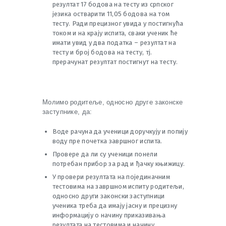
резултат 17 бодова на тесту из српског
језика остварити 11,05 бодова на том
тесту. Ради прецизног увида у постигнућа
током и на крају испита, сваки ученик ће
имати увид у два податка – резултат на
тесту и број бодова на тесту, тј.
прерачунат резултат постигнут на тесту.
Молимо родитеље, односно друге законске
заступнике, да:
Воде рачуна да ученици доручкују и попију
воду пре почетка завршног испита.
Провере да ли су ученици понели
потребан прибор за рад и ђачку књижицу.
У провери резултата на појединачним
тестовима на завршном испиту родитељи,
односно други законски заступници
ученика треба да имају јасну и прецизну
информацију о начину приказивања
резултата на тестовима и начину