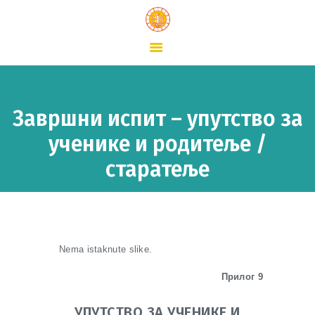
ПОЧЕТНА
О ШКОЛИ
ШКОЛСКИ ЖИВОТ
Завршни испит – упутство за
ВЕСТИ
ученике и родитеље /
КОНТАКТ
старатеље
Nema istaknute slike.
Прилог 9
УПУТСТВО ЗА УЧЕНИКЕ И